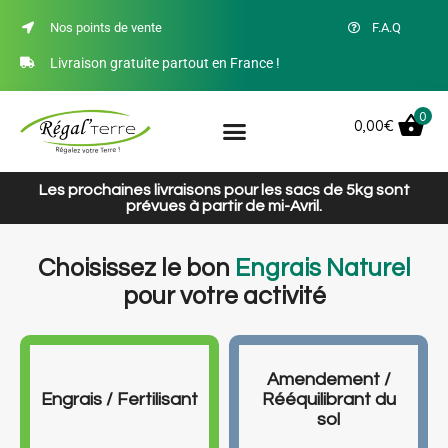
Nos points de vente
F.A.Q
Livraison gratuite partout en France !
0
0,00
€
Les prochaines livraisons pour les sacs de 5kg sont
prévues à partir de mi-Avril.
Choisissez le bon
Engrais Naturel
pour votre activité
Amendement /
Engrais / Fertilisant
Rééquilibrant du
sol