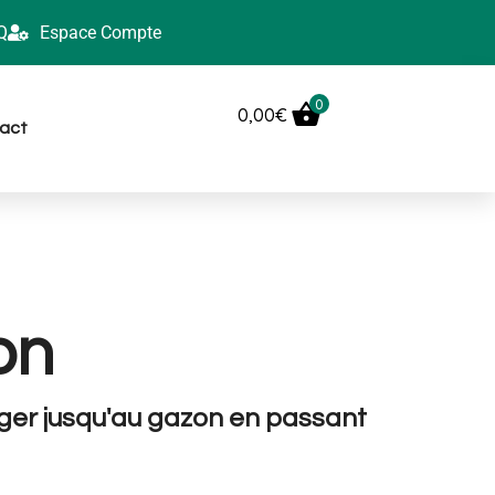
Q
Espace Compte
0
0,00
€
act
on
ager jusqu'au gazon en passant