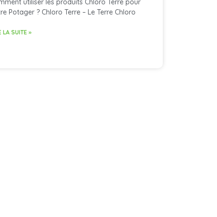
ment utiliser les produits Chloro Terre pour
re Potager ? Chloro Terre – Le Terre Chloro
E LA SUITE »