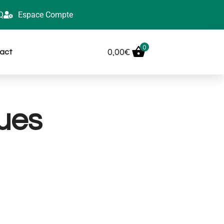
Q
Espace Compte
0
0,00
€
act
ques