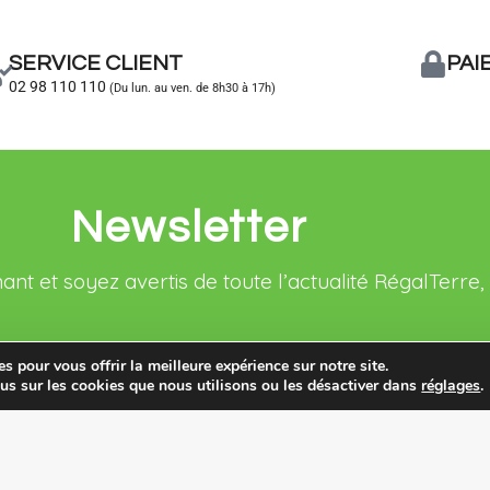
SERVICE CLIENT
PAI
02 98 110 110
(Du lun. au ven. de 8h30 à 17h)
Newsletter
 et soyez avertis de toute l’actualité RégalTerre, 
s pour vous offrir la meilleure expérience sur notre site.
us sur les cookies que nous utilisons ou les désactiver dans
réglages
.