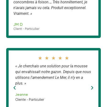
concombres à foison…, Très honnêtement, je
n'avais jamais vu cela. Produit exceptionnel.
Vraiment. »
JM D
Client - Particulier
★
★
★
★
★
 il est
« Je cherchais une solution pour la mousse
« La fac
qui envahissait notre gazon. Depuis que nous
produit 
 bien à
utilisons l'amendement Le Mer, il n’y en a
plantati
ont
plus. »
qui en
George
Client - 
utes
Jeanne
Cliente - Particulier