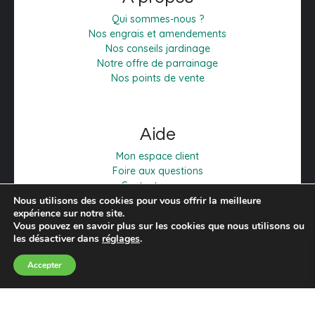
Qui sommes-nous ?
Nos engrais et amendements
Nos conseils jardinage
Notre offre de parrainage
Nos points de vente
Aide
Mon espace client
Foire aux questions
Contactez-nous
Mentions légales
Nous utilisons des cookies pour vous offrir la meilleure
expérience sur notre site.
C.G.V
Vous pouvez en savoir plus sur les cookies que nous utilisons ou
Politique de confidentialité
les désactiver dans
réglages
.
Accepter
© 2025
Regal'Terre
- Tous droits réservés