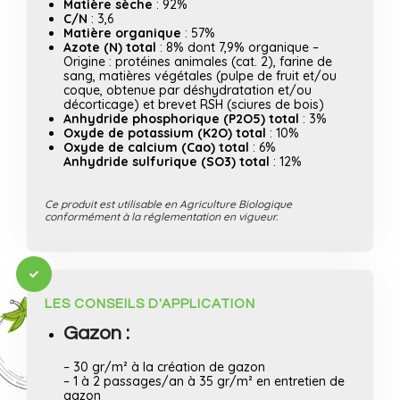
Matière sèche
: 92%
C/N
: 3,6
Matière organique
: 57%
Azote (N) total
: 8% dont 7,9% organique –
Origine : protéines animales (cat. 2), farine de
sang, matières végétales (pulpe de fruit et/ou
coque, obtenue par déshydratation et/ou
décorticage) et brevet RSH (sciures de bois)
Anhydride phosphorique (P2O5) total
: 3%
Oxyde de potassium (K2O) total
: 10%
Oxyde de calcium (Cao) total
: 6%
Anhydride sulfurique (SO3) total
: 12%
Ce produit est utilisable en Agriculture Biologique
conformément à la réglementation en vigueur.
LES CONSEILS D'APPLICATION
Gazon :
– 30 gr/m² à la création de gazon
– 1 à 2 passages/an à 35 gr/m² en entretien de
gazon