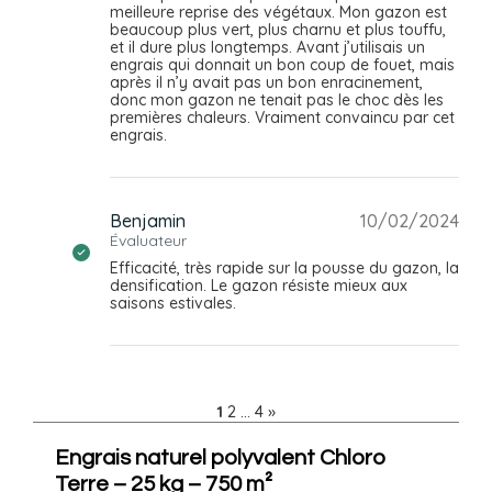
meilleure reprise des végétaux. Mon gazon est
beaucoup plus vert, plus charnu et plus touffu,
et il dure plus longtemps. Avant j’utilisais un
engrais qui donnait un bon coup de fouet, mais
après il n’y avait pas un bon enracinement,
donc mon gazon ne tenait pas le choc dès les
premières chaleurs. Vraiment convaincu par cet
engrais.
Benjamin
10/02/2024
Évaluateur
Efficacité, très rapide sur la pousse du gazon, la
densification. Le gazon résiste mieux aux
saisons estivales.
1
2
…
4
»
Engrais naturel polyvalent Chloro
Terre – 25 kg – 750 m²