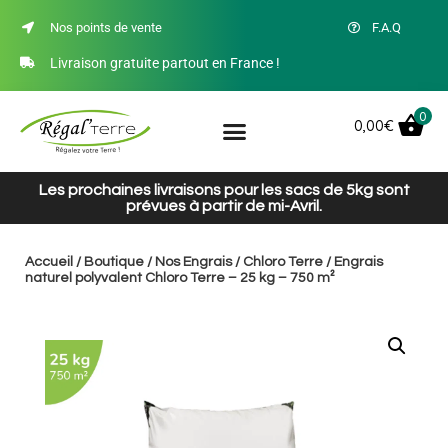
Nos points de vente
F.A.Q
Livraison gratuite partout en France !
0
0,00
€
Les prochaines livraisons pour les sacs de 5kg sont
prévues à partir de mi-Avril.
Accueil
/
Boutique
/
Nos Engrais
/
Chloro Terre
/ Engrais
naturel polyvalent Chloro Terre – 25 kg – 750 m²