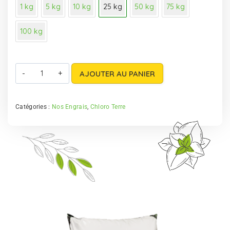
1 kg
5 kg
10 kg
25 kg
50 kg
75 kg
100 kg
AJOUTER AU PANIER
Catégories :
Nos Engrais
,
Chloro Terre