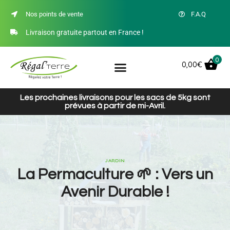
Nos points de vente
F.A.Q
Livraison gratuite partout en France !
0
0,00
€
Les prochaines livraisons pour les sacs de 5kg sont
prévues à partir de mi-Avril.
JARDIN
La Permaculture 🌱 : Vers un
Avenir Durable !