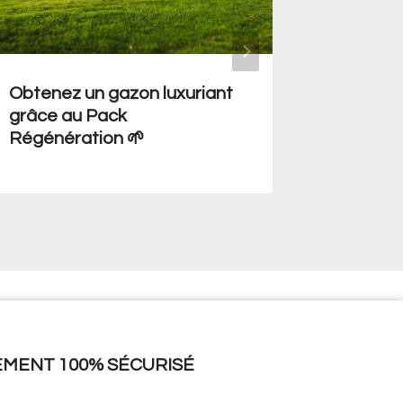
Obtenez un gazon luxuriant
Comment
grâce au Pack
arbres f
Régénération 🌱
EMENT 100% SÉCURISÉ