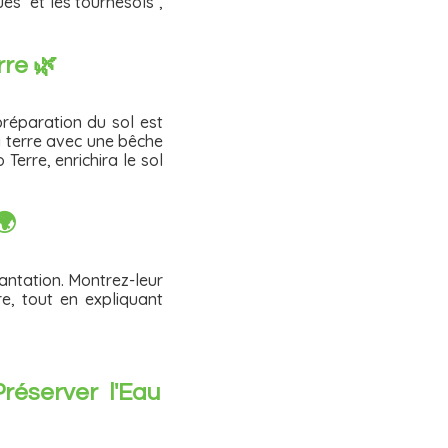
es et les tournesols ,
rre 🌿
réparation du sol est
la terre avec une bêche
erre, enrichira le sol
🌍
antation. Montrez-leur
re, tout en expliquant
réserver l'Eau