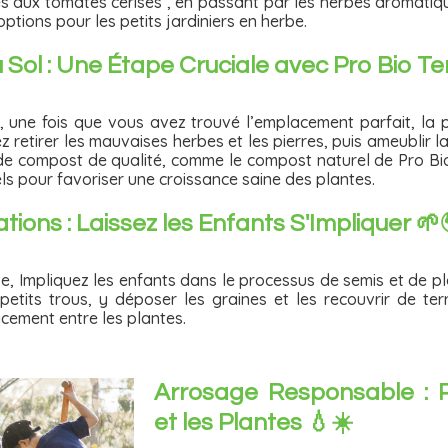
ses aux tomates cerises , en passant par les herbes aromatiqu
 options pour les petits jardiniers en herbe.
 Sol : Une Étape Cruciale avec Pro Bio Te
 une fois que vous avez trouvé l’emplacement parfait, la p
z retirer les mauvaises herbes et les pierres, puis ameublir 
 de compost de qualité, comme le compost naturel de Pro Bio T
ls pour favoriser une croissance saine des plantes.
tions : Laissez les Enfants S'Impliquer 🌱
e, Impliquez les enfants dans le processus de semis et de pl
tits trous, y déposer les graines et les recouvrir de ter
acement entre les plantes.
Arrosage Responsable : P
et les Plantes 💧☀️