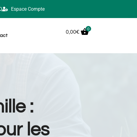
Q
Espace Compte
0
0,00
€
act
lle :
ur les