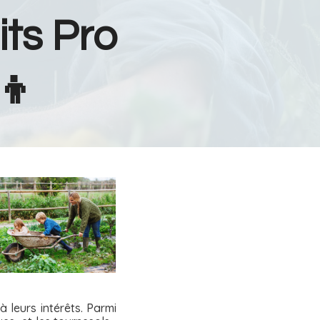
its Pro
‍👦
à leurs intérêts. Parmi