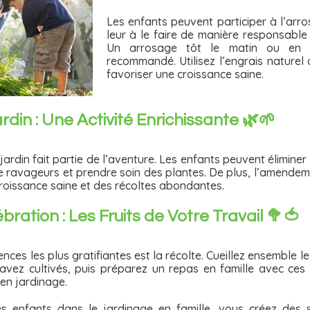
Les enfants peuvent participer à l’arr
leur à le faire de manière responsable
Un arrosage tôt le matin ou en fi
recommandé. Utilisez l’engrais naturel
favoriser une croissance saine.
rdin : Une Activité Enrichissante 🌿🌱
u jardin fait partie de l’aventure. Les enfants peuvent élimine
 de ravageurs et prendre soin des plantes. De plus, l’amendem
croissance saine et des récoltes abondantes.
bration : Les Fruits de Votre Travail 🥦🍅
ences les plus gratifiantes est la récolte. Cueillez ensemble le
vez cultivés, puis préparez un repas en famille avec ces 
 en jardinage.
les enfants dans le jardinage en famille, vous créez des 