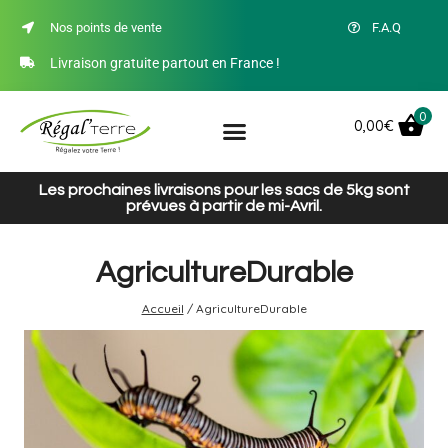
Nos points de vente
F.A.Q
Livraison gratuite partout en France !
0
0,00
€
Les prochaines livraisons pour les sacs de 5kg sont
prévues à partir de mi-Avril.
AgricultureDurable
Accueil
/
AgricultureDurable