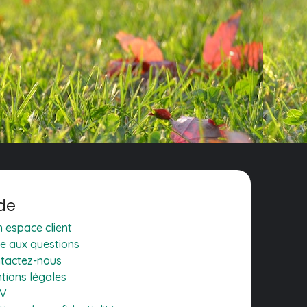
de
 espace client
re aux questions
tactez-nous
tions légales
.V