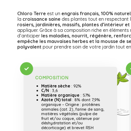
Chloro Terre
est un
engrais français, 100% naturel
la
croissance saine
des plantes tout en respectant 
rosiers, jardinières, massifs, plantes d’intérieur e
appliquer.
Grâce à sa composition riche en éléments nut
d’anticiper
les maladies, nourrit, régénère, renforc
empêche les mauvaises herbes et la mousse de se 
polyvalent
pour prendre soin de votre jardin tout e
COMPOSITION
Matière sèche
: 92%
C/N
: 3,6
Matière organique
: 57%
Azote (N) total
: 8% dont 7,9%
organique – Origine : protéines
animales (cat. 2), farine de sang,
matières végétales (pulpe de
fruit et/ou coque, obtenue par
déshydratation et/ou
décorticage) et brevet RSH