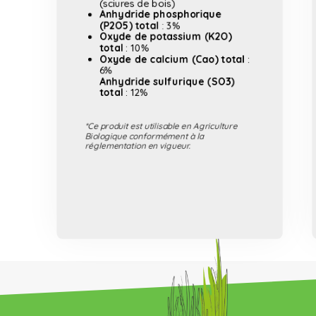
(sciures de bois)
Anhydride phosphorique
(P2O5) total
: 3%
Oxyde de potassium (K2O)
total
: 10%
Oxyde de calcium (Cao) total
:
6%
Anhydride sulfurique (SO3)
total
: 12%
*Ce produit est utilisable en Agriculture
Biologique conformément à la
réglementation en vigueur.