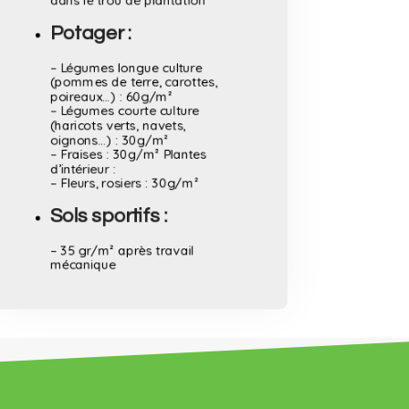
dans le trou de plantation
Potager :
– Légumes longue culture
(pommes de terre, carottes,
poireaux…) : 60g/m²
– Légumes courte culture
(haricots verts, navets,
oignons…) : 30g/m²
– Fraises : 30g/m² Plantes
d’intérieur :
– Fleurs, rosiers : 30g/m²
Sols sportifs :
– 35 gr/m² après travail
mécanique