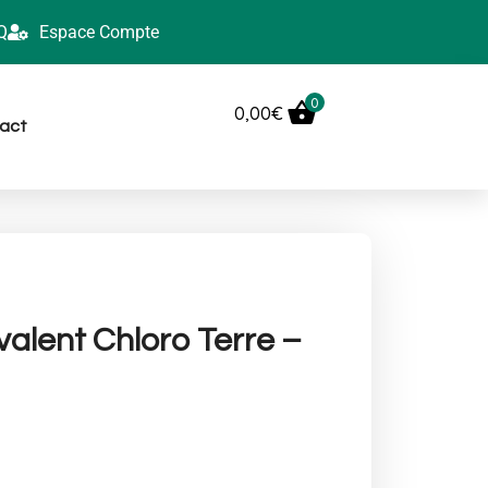
Q
Espace Compte
0
0,00
€
act
valent Chloro Terre –